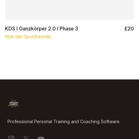
KDS I Ganzkörper 2.0 I Phase 3
£20
Klub der Sportfreunde
Footer
Professional Personal Training and Coaching Software.
Instagram
X
YouTube