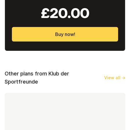
£20.00
Buy now!
Other plans from Klub der
View all
→
Sportfreunde
KDS I High Volume Glutes I Phase 3